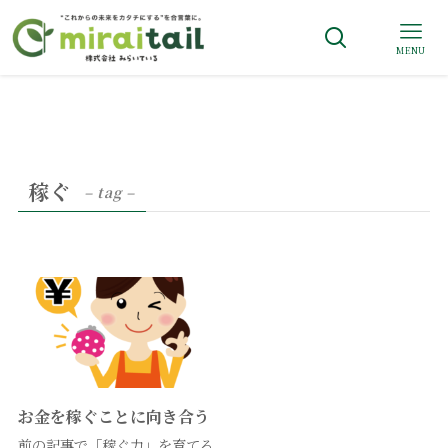
MENU
稼ぐ
– tag –
お金を稼ぐことに向き合う
前の記事で「稼ぐ力」を育てる