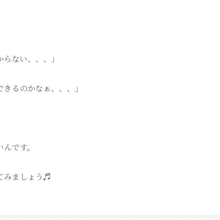
からない、、、」
できるのかなぁ、、、」
いんです。
てみましょう♬