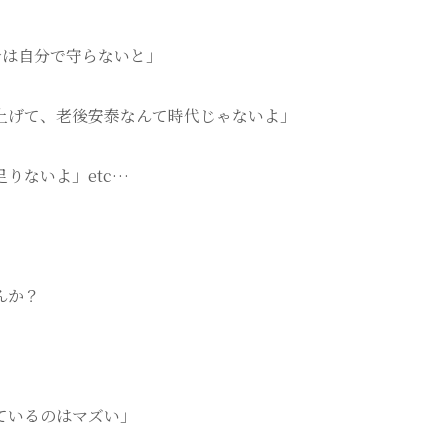
身は自分で守らないと」
上げて、老後安泰なんて時代じゃないよ」
りないよ」etc…
んか？
ているのはマズい」