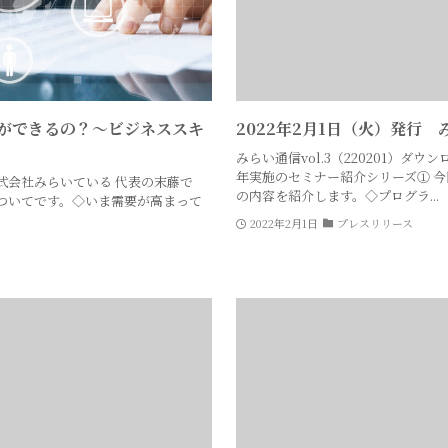
ができるの？〜ビジネススキ
2022年2月1日（火）発行 み
みらい通信vol.3（220201）ダウン
年実施のセミナー紹介シリーズ① 今
式会社みらいている 代表の末藤で
の内容を紹介します。◇プログラ...
ついてです。◇いま需要が高まって
.
2022年2月1日
プレスリリース