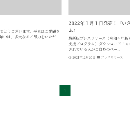
2022年１月１日発売！『い
ム』
めでとうございます。平素はご愛顧を
旧年中は、多大なるご尽力をいただ
最新版プレスリリース（令和４年版）
支援プログラム）ダウンロード こ
されている人がご自身のペー...
2021年12月20日
プレスリリース
1