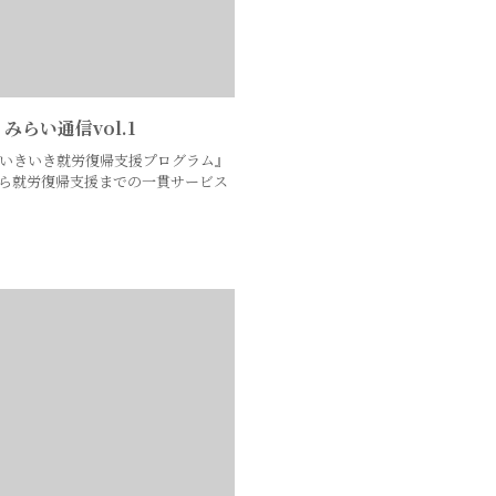
みらい通信vol.1
．『いきいき就労復帰支援プログラム』
から就労復帰支援までの一貫サービス