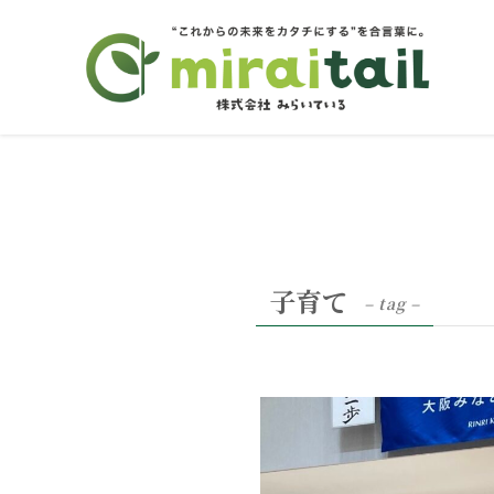
子育て
– tag –