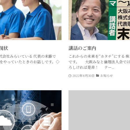
現状
講話のご案内
式会社みらいている 代表の末藤で
これからの未来を“カタチ”にする 
事をやっていたときのお話しです。◇
です。 大阪みなと倫理法人会で以
ろしければ是非！ テー...
2022年8月30日
お知らせ