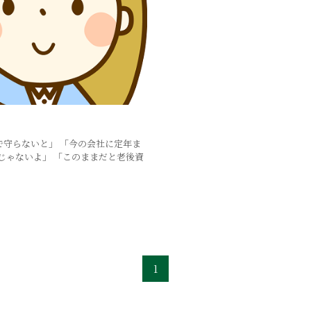
で守らないと」 「今の会社に定年ま
じゃないよ」 「このままだと老後資
1